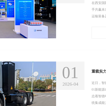
在西安国
手共赢未
运输装备
控系列六
660、智
率电机，以
电机、电
01
近日，智
2026-04
01新能
志着智德
统集成能