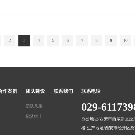
成功适用于
2
3
4
5
6
7
8
9
10
合作案例
团队建设
联系我们
联系电话
029-611739
团队风采
招贤纳士
办公地址/西安市西咸新区泾
楼 生产地址/西安市经开区