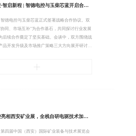
携手并进·智启新程 | 智德电控与玉柴芯蓝开启合作新篇章
日，智德电控与玉柴芯蓝正式签署战略合作协议。双
术协同、市场互补”为合作基石，共同探讨行业发展
为后续合作奠定了坚实基础。会谈中，双方围绕战
产品开发升级及市场推广策略三大方向展开研讨，
源商用车行业痛点，共同探索业务合作路径。在技
节，智德电控结合自身优势，对玉柴芯蓝展示的重
行技术适配性分析，并就后续优化方向提出专业意
达成多项技术共识。此次互
智德电控亮相西安矿业展，全栈自研电驱技术加速拓展应用新蓝海
日，第四届中国（西安）国际矿业装备与技术展览会