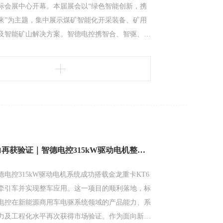
际会展中心开幕。本届展会以“绿色智能创新，携
来”为主题，集中展示煤矿智能化开采装备、矿用
及智能矿山解决方案。智德电控携智合、智驱、智
款核心产品参展。本次展出的六款产品包括：智合
合550一体化电机系统，智驱660、智驱550单体大功
及智控300、智控A695/B695控制器。产品覆盖
控到
重载实力再获验证｜智德电控315kW驱动电机整车应用再突破
德电控315kW驱动电机系统成功搭载金龙重卡KT6
源牵引车并实现整车应用。这一项目的顺利落地，标
电控在新能源商用车电驱系统领域的产品能力、系
力及工程化水平再次获得市场验证。作为面向新能