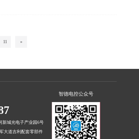
120T以上矿
11
»
智德电控公众号
87
河新城光电子产业园6号
桑军大道吉利配套零部件