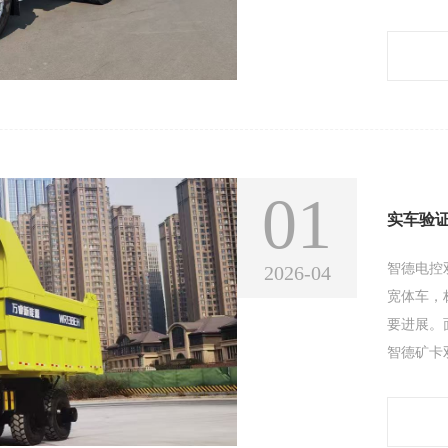
源牵引车
强动力、
泥、矿产
次搭载车
01
智德电控双
2026-04
宽体车，
要进展。
智德矿卡
行了针对
两组独立
减少34