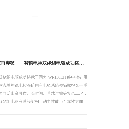
重载工况打造的核心动力产品，315kW驱动电机以
高效率、强可靠为目标，充分满足钢铁、煤炭、水
、渣土、港口等高强度、高频次应用场景需求。本
型—金龙重卡KT
实车验证再突破——智德电控双绕组电驱成功搭载同力矿卡
绕组电驱成功搭载于同力 WR138EH 纯电动矿用
标志着智德电控在矿用车电驱系统领域取得又一重
面向矿山高强度、长时间、重载运输等复杂工况，
双绕组电驱在系统架构、动力性能与可靠性方面进
性设计。整套系统采用双绕组一体化电驱方案，由
绕组构成，相较行业常见的双电机方案，系统长度
%，结构更加紧凑，同时整套系统功率提升25%，已