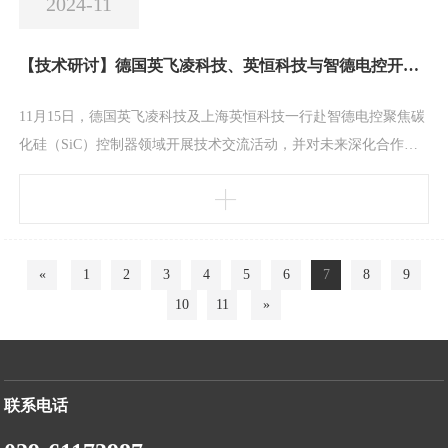
2024-11
【技术研讨】德国英飞凌科技、英恒科技与智德电控开展技术交流
11月15日，德国英飞凌科技及上海英恒科技一行赴智德电控聚焦碳
化硅（SiC）控制器领域开展技术交流活动，并对未来深化合作达
成了一致意见。交流会上，智德电控详细介绍了公司基本情况、核
心技术及预研项目，分享了公司在新能源驱动系统高效性、高稳定
性、高可靠性等方面的创新成果。英飞凌对其最新的SiC功率半导
体产品及其核心技术进行介绍，三方就TC3XX平台，IGBT与SiC功
«
1
2
3
4
5
6
7
8
9
率器件在电机控制器中应用所遇到的实
10
11
»
联系电话