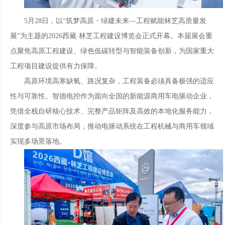
5月28日，以“筑梦高原・绿建未来—工程赋能林芝高质量发
展”为主题的2026西藏·林芝工程建设博览会正式开幕。本届展会重
点聚焦高原工程建设、绿色低碳转型与智能装备创新，为国家重大
工程项目建设提供有力保障。
高原环境高寒缺氧、路况复杂，工程装备必须具备极强的适应
性与可靠性。智德电控作为面向全国的新能源商用车电驱动企业，
凭借全栈自研核心技术、完整产品矩阵及高效的本地化服务能力，
深度参与高原市场布局，推动电驱动系统在工程机械与商用车领域
实现多场景落地。