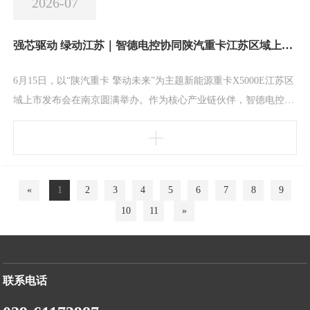
2026-07
强芯驱动 绿动江苏｜智德电控协同陕汽重卡江苏区域上市发布会成功举办
6月15日，以“陕汽重卡 擎动未来”为主题新能源重卡X5000E江苏区
域上市发布会在南京圆满举办。作为核心产业链伙伴，智德电控携
一体化电机系统深度参与，与陕汽重卡、宁德时代、潍柴动力及江
苏区域经销商、物流企业代表共同见证X5000E正式登陆江苏市
场。发布会上，智德电控联合产业链分别就各自核心产品进行专业
解读。其中，智德电控介绍了一体化动力总成解决方案，其核心产
«
1
2
3
4
5
6
7
8
9
品智合660电机凭借强劲的动力输出、优
10
11
»
联系电话