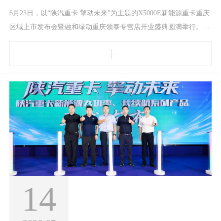
6月23日，以“陕汽重卡 擎动未来”为主题的X5000E新能源重卡重庆
区域上市发布会暨融和绿动重庆领泰专营店开业盛典圆满举行。智
德电控作为核心供应商携一体化电驱系统亮相现场，与产业链伙伴
及区域经销商、物流大客户等行业代表共聚山城，一同见证X5000
E正式登陆重庆市场。重庆作为西南物流枢纽，地形起伏大、运营
工况复杂，对新能源重卡的动力性能和可靠性提出了更高要求。此
次发布的X5000E，可广泛适配多元
14