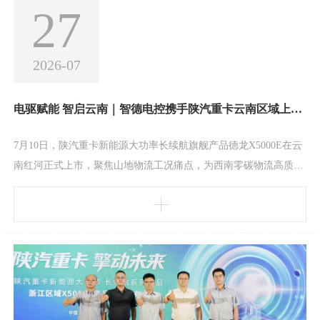
27
2026-07
电驱赋能 智启云南｜智德电控携手陕汽重卡云南区域上市发布会圆满举行
7月10日，陕汽重卡新能源大功率长续航旗舰产品德龙X5000E在云
南红河正式上市，聚焦山地物流工况痛点，为西南零碳物流高质量
发展注入全新动能。作为核心电驱动供应商，智德电控携一体化电
驱系统全程参与，与产业链伙伴及区域经销商、物流大客户共同见
证这一重要时刻。云南红河地处滇南物流核心枢纽，山路密布、海
拔落差大、长陡坡路况多，对重卡动力性能与山地适配性有着极为
严苛的要求。X5000E针对云贵高原特殊路况