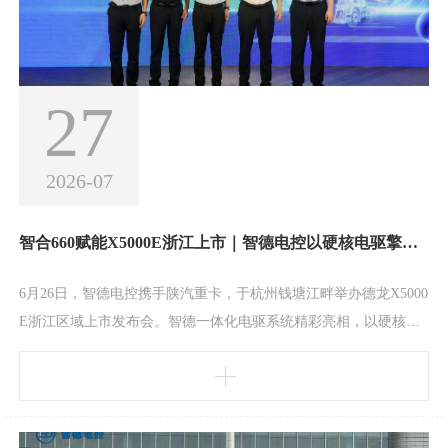
27
2026-07
智合660赋能X5000E浙江上市｜智德电控以硬核电驱擎动长三角绿色物流
6月26日，智德电控携手陕汽重卡，于杭州钱塘江畔举办德龙X5000
E浙江区域上市发布会。智德一体化电驱系统精彩亮相，以硬核电
驱技术为长三角绿色物流注入新动能。作为陕汽新能源战略核心板
块，智德电控深耕新能源商用车电驱动系统研发与制造。本次亮相
的一体化电驱系统，峰值功率达到660kW，兼具强劲动力与低能耗
表现的优势，全面适配干线物流等多元场景，降低运营成本，提高