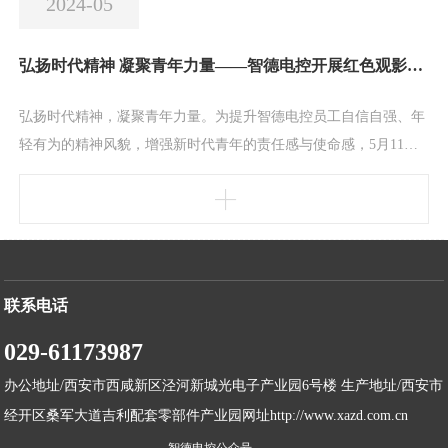
2024-05
弘扬时代精神 凝聚青年力量——智德电控开展红色观影活动
弘扬时代精神，凝聚青年力量。为提升智德电控员工自信自强、年
轻有为的精神风貌，增强新时代青年的责任感与使命感，5月11日
智德电控工会组织了一场精彩绝伦的观影活动。本次观看的《维和
防暴队》是一部以中国维和部队为题材，根据真实事件改编的影
片，讲述中国维和防暴部队为了和平而在异国他乡面对生与死考验
永不言败的的感人故事。每一个维和警察的光明、正义与果敢都如
同一盏盏明灯，指引着大家传承生生不息的时代精神。在未
联系电话
029-61173987
办公地址/西安市西咸新区泾河新城光电子产业园6号楼 生产地址/西安市
经开区桑军大道吉利配套零部件产业园网址http://www.xazd.com.cn
智德电控公众号