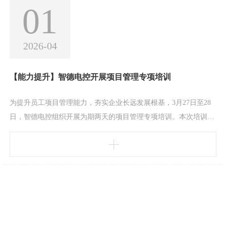
01
2026-04
【能力提升】智德电控开展项目管理专项培训
为提升员工项目管理能力，夯实企业长远发展根基，3月27日至28
日，智德电控组织开展为期两天的项目管理专项培训。本次培训特
邀汽车行业资深专家尹义法老师授课，总经理袁凯带领经营班子成
员、中层干部及业务骨干共40余人参加培训。本次培训以全过程实
操演练为核心，系统讲解立项启动、计划管理、执行控制、项目收
尾等全流程内容，重点聚焦计划编制与过程管控，精准贴合公司项
目管理痛点与实际需求，实用性、针对性强。培训期