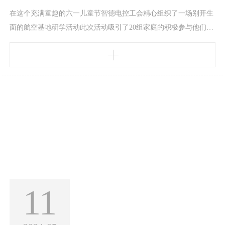
在这个充满童趣的六一儿童节智德电控工会精心组织了一场别开生
面的航空基地研学活动此次活动吸引了20组家庭的积极参与他们在
欢声笑语中共同探索了航空的奥秘开启了一段难忘的亲子旅程上午
的活动在欢声笑语中拉开序幕。亲子游戏不仅让孩子们兴奋不已，
更在无形中加深了孩子与家长之间的默契。随后，大家一同前往无
动力乐园，通过户外拓展活动，让大朋友们重拾童心，同时也锻炼
了孩子们的勇敢和自信。下午的行程更是精彩绝伦。大家
11