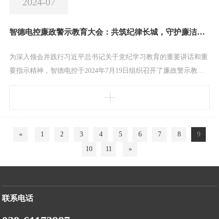
2024-07
智德电控廉政警示教育大会：共筑纪律长城，守护廉洁净土
为深入领会并践行习近平总书记关于党纪学习教育的重要讲话和重
要指示精神，智德电控于2024年7月19日组织召开了廉政警示教育
大会，智德电控党员及关键岗位人员参与，此次大会旨在强化全体
员工纪律观念和廉洁自律意识，共同构建风清气正的企业生态。大
会传达了习近平总书记关于党的纪律建设的重要论述，强调了纪律
建设不仅是党的生命线，更是企业稳健发展的基石，要求全体员工
«
1
2
3
4
5
6
7
8
9
必须时刻保持警醒，严于律己，恪守纪律红线。会后
10
11
»
联系电话